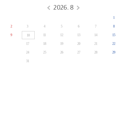
2026. 8
1
2
3
4
5
6
7
8
9
11
12
13
14
15
10
17
18
19
20
21
22
24
25
26
27
28
29
31
java.lang.NullPointerException