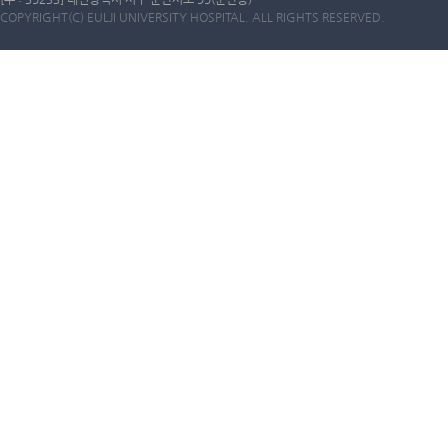
COPYRIGHT(C) EULJI UNIVERSITY HOSPITAL. ALL RIGHTS RESERVED.