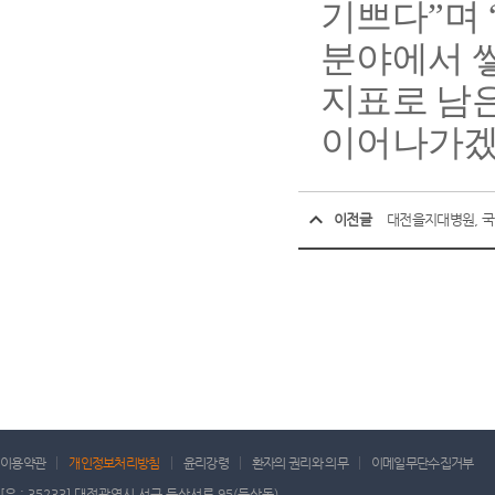
기쁘다
”
며
분야에서 
지표로 남
이어나가
이전글
대전을지대병원, 국내
이용약관
개인정보처리방침
윤리강령
환자의 권리와 의무
이메일무단수집거부
[우 : 35233] 대전광역시 서구 둔산서로 95(둔산동)