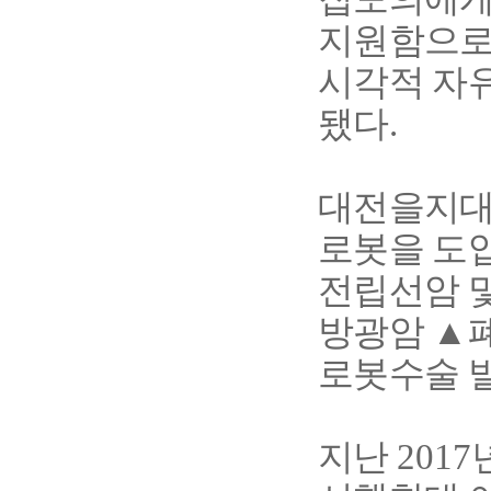
지원함으로
시각적 자유
됐다
.
대전을지대
로봇을 도
전립선암 
방광암
▲
로봇수술 
지난
2017