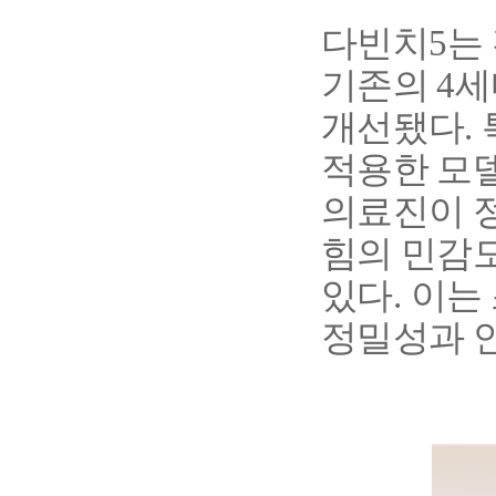
다빈치
5
는
기존의
4
세
개선됐다
.
적용한 모
의료진이 
힘의 민감도
있다
.
이는 
정밀성과 