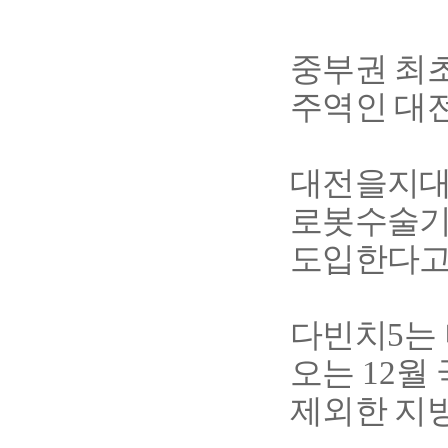
중부권 최
주역인 대전
대전을지
로봇수술
도입한다
다빈치
5
는
오는
12
월
제외한 지