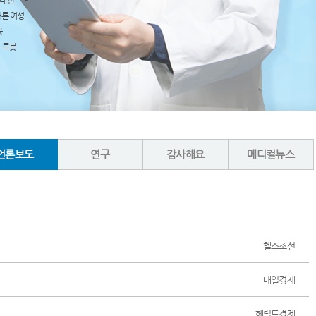
 대한
따른 여성
공
 로봇
언론보도
연구
감사해요
메디컬뉴스
헬스조선
매일경제
헤럴드경제