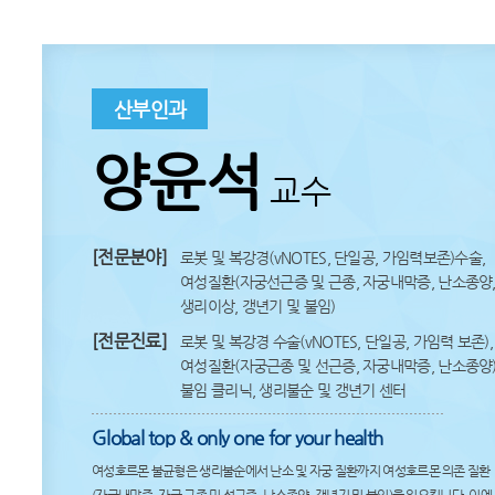
산부인과
양윤석
교수
[전문분야]
로봇 및 복강경(vNOTES, 단일공, 가임력보존)수술,
여성질환(자궁선근증 및 근종, 자궁내막증, 난소종양
생리이상, 갱년기 및 불임)
[전문진료]
로봇 및 복강경 수술(vNOTES, 단일공, 가임력 보존),
여성질환(자궁근종 및 선근증, 자궁내막증, 난소종양)
불임 클리닉, 생리불순 및 갱년기 센터
Global top & only one for your health
여성호르몬 불균형은 생리불순에서 난소 및 자궁 질환까지 여성호르몬 의존 질환