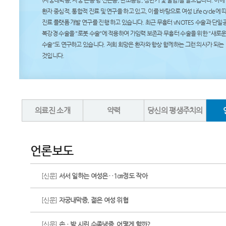
(자궁내막증, 자궁 근종 밍 선근증, 난소종양, 갱년기 및 불임)을 일으킵니다. 이에
환자 중심적, 통합적 진료 및 연구을 하고 있고, 이를 바탕으로 여성 Life cycle에 
진료 플랫폼 개발 연구를 진행 하고 있습니다. 최근 무흉터 vNOTES 수술과 단일
복강경 수술을 "로봇 수술"에 적용하여 가임력 보존과 무흉터 수술을 위한 "새로운
수술"도 연구하고 있습니다. 저희 희망은 환자와 항상 함께하는 그런 의사가 되는
것입니다.
의료진 소개
약력
당신의 평생주치의
언론보도
[신문]
서서 일하는 여성은‥1㎝정도 작아
[신문]
자궁내막증, 젊은 여성 위협
[신문]
손ㆍ발 시린 수족냉증, 어떻게 할까?