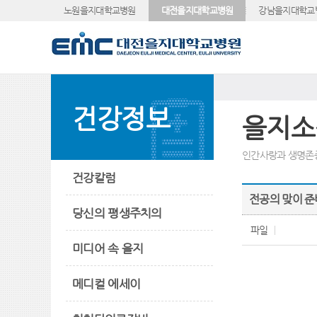
노원을지대학교병원
대전을지대학교병원
강남을지대학교
건강정보
을지소
인간사랑과 생명존
건강칼럼
전공의 맞이 준비
당신의 평생주치의
파일
미디어 속 을지
메디컬 에세이