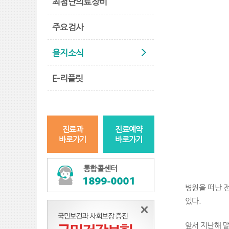
최첨단의료장비
주요검사
을지소식
E-리플릿
진료과
진료예약
바로가기
바로가기
통합콜센터
병원을 떠난 
있다.
앞서 지난해 말