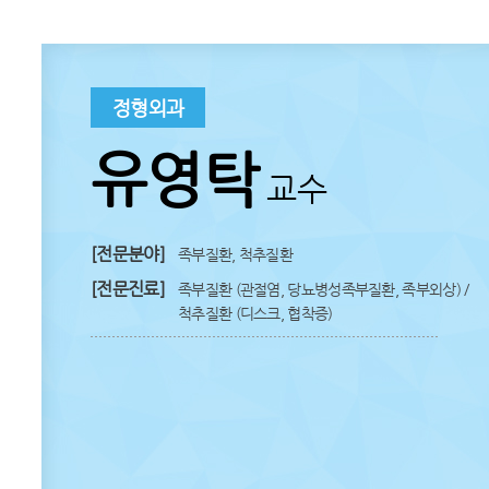
정형외과
유영탁
교수
[전문분야]
족부질환, 척추질환
[전문진료]
족부질환 (관절염, 당뇨병성족부질환, 족부외상) /
척추질환 (디스크, 협착증)