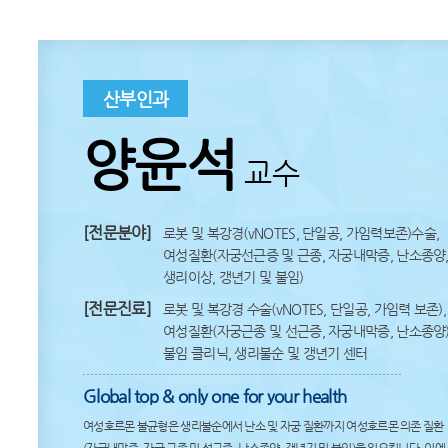
산부인과
양윤석
교수
[전문분야]
로봇 및 복강경(vNOTES, 단일공, 가임력보존)수술,
여성질환(자궁선근증 및 근종, 자궁내막증, 난소종양
생리이상, 갱년기 및 불임)
[전문진료]
로봇 및 복강경 수술(vNOTES, 단일공, 가임력 보존),
여성질환(자궁근종 및 선근증, 자궁내막증, 난소종양)
불임 클리닉, 생리불순 및 갱년기 센터
Global top & only one for your health
여성호르몬 불균형은 생리불순에서 난소 및 자궁 질환까지 여성호르몬 의존 질환