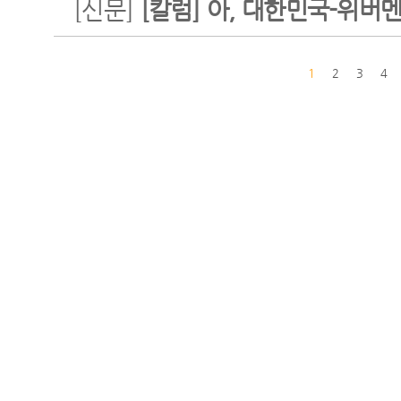
[신문]
[칼럼] 아, 대한민국-위버
1
2
3
4