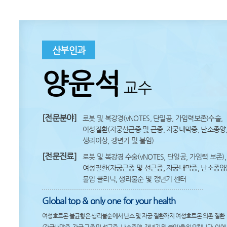
산부인과
양윤석
교수
[전문분야]
로봇 및 복강경(vNOTES, 단일공, 가임력보존)수술,
여성질환(자궁선근증 및 근종, 자궁내막증, 난소종양
생리이상, 갱년기 및 불임)
[전문진료]
로봇 및 복강경 수술(vNOTES, 단일공, 가임력 보존),
여성질환(자궁근종 및 선근증, 자궁내막증, 난소종양)
불임 클리닉, 생리불순 및 갱년기 센터
Global top & only one for your health
여성호르몬 불균형은 생리불순에서 난소 및 자궁 질환까지 여성호르몬 의존 질환