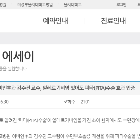
병원
의정부을지대학교병원
을지대학교
로그인
예약안내
진료안내
 에세이
중을 실천합니다.
이비인후과 김수진 교수, 알레르기비염 있어도 피타(PITA)수술 효과 입증
6.30
조회수
2101
 알려진 ‘피타(PITA)수술’이 알레르기비염을 가진 소아 환자에서도 수면장애
병원 이비인후과 김수진 교수팀이 수면무호흡증 개선을 위해 피타수술을 받은 