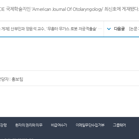
E 국제학술지인 ‘American Journal Of Otolaryngology’ 최신호에 게재됐다
[논문 게재] 산부인과 양윤석 교수, '무흉터·무가스 로봇 자궁적출술' 성공
다음글
[논문 
당자 : 홍보팀
리강령
환자의 권리와 의무
비급여수가
이메일무단수집거부
그룹웨어