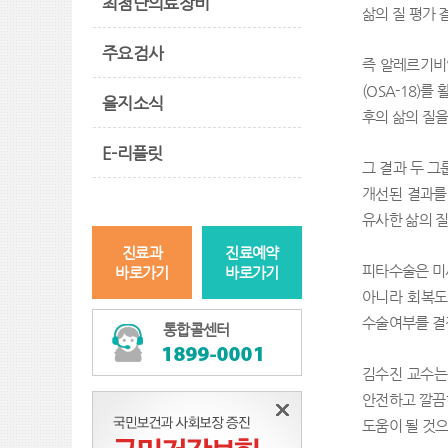
최첨단의료장비
삶의 질 평가
주요검사
즉 알레르기비염
(OSA-18)
을지소식
후의 삶의 질을
E-리플릿
그 결과 두 그
개선된 결과를
유사한 삶의 질
진료과
진료예약
피타수술은 미
바로가기
바로가기
아니라 회복도
수술여부를 결
통합콜센터
김수진 교수는
안전하고 깔끔
도움이 될 것으