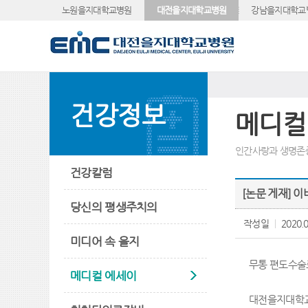
노원을지대학교병원
대전을지대학교병원
강남을지대학교
건강정보
메디컬
인간사랑과 생명존
건강칼럼
[논문 게재] 
당신의 평생주치의
작성일
2020.0
미디어 속 을지
무통 편도수술로
메디컬 에세이
대전을지대학교