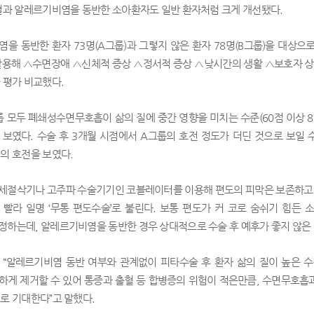
 결과 알레르기비염을 동반한 소아환자도 일반 환자처럼 크게 개선됐다.
을 동반한 환자 73명(A그룹)과 그렇지 않은 환자 78명(B그룹)을 대상
를 활용해 △수면장애 △신체적 증상 △정서적 증상 △낮시간의 생활 △보호자 상태
 평가 비교했다.
룹 모두 폐쇄성수면무호흡이 삶의 질에 중간 영향을 미치는 수준(60점 이상 8
 보였다. 수술 후 3개월 시점에서 A그룹의 호전 정도가 더딘 것으로 보일 
의 호전을 보였다.
세절삭기나 고주파 수술기기인 코블레이터를 이용해 편도의 피막은 보존하고 편
 빨라 일명 ‘무통 편도수술’로 불린다. 보통 편도가 커 코로 숨쉬기 힘든
정하는데, 알레르기비염을 동반한 경우 상대적으로 수술 후 예후가 좋지 않은 
 “알레르기비염 동반 여부와 관계없이 피타수술 후 환자 삶의 질이 높은 
하게 제거할 수 있어 통증과 출혈 등 합병증의 위험이 적은만큼, 수면무호흡
로 기대한다”고 말했다.