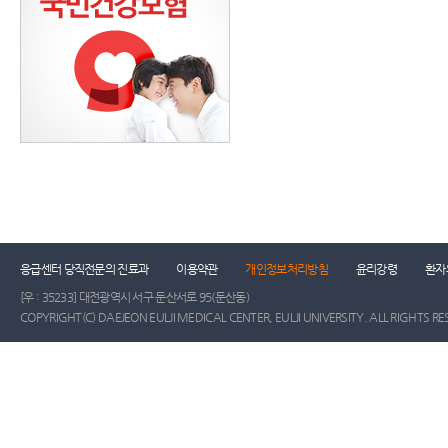
응급센터 당직전문의 진료과
이용약관
개인정보처리방침
윤리강령
환자
[우 : 35233] 대전광역시 서구 둔산서로 95(둔산동)
COPYRIGHT(C) DAEJEON EULJI MEDICAL CENTER, EULJI UNIVERSITY. ALL RIGHTS RE