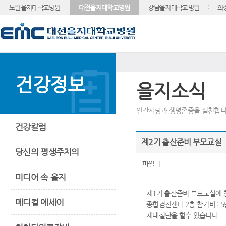
노원을지대학교병원
대전을지대학교병원
강남을지대학교병원
의
건강정보
을지소식
인간사랑과 생명존중을 실천합니
건강칼럼
제2기 출산준비 부모교실
당신의 평생주치의
파일
미디어 속 을지
제1기 출산준비 부모교실에 참가
메디컬 에세이
종합검진센타 2층 참기비 : 
제대절단을 할수 있습니다.