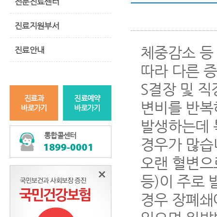
전문진료센터
진료지원부서
체중감소 등
진료안내
따라 다른 
S결장 및 
진료과
진료예약
변비를 반복하
바로가기
바로가기
발생하는데 
통합콜센터
경우가 많습
오랜 혈변으로
등)이 주로
경우 장폐쇄