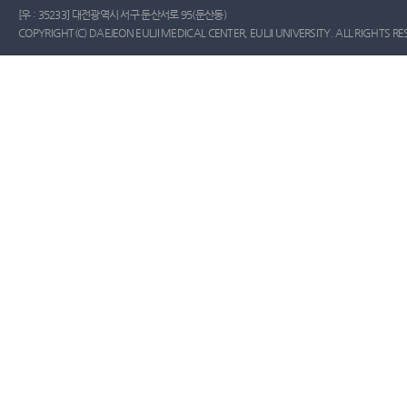
[우 : 35233] 대전광역시 서구 둔산서로 95(둔산동)
COPYRIGHT(C) DAEJEON EULJI MEDICAL CENTER, EULJI UNIVERSITY. ALL RIGHTS RE