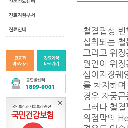
전문진료센터
진료지원부서
철결핍성 빈
진료안내
섭취되는 철
그리고 위장관
진료과
진료예약
원인이 위장
바로가기
바로가기
십이지장궤양,
통합콜센터
를 차지하며
경우 자궁근
그러나 철결
위점막의 Hel