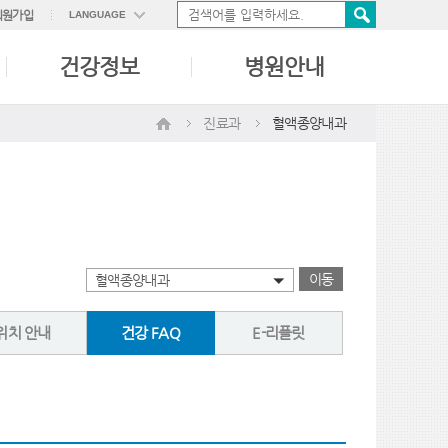
회원가입
LANGUAGE
ENGLISH
건강정보
병원안내
中國語
日本語
진료과
혈액종양내과
이동
혈액종양내과
위치 안내
건강 FAQ
E-리플릿