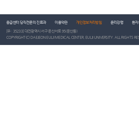
응급센터 당직전문의 진료과
이용약관
개인정보처리방침
윤리강령
환자
[우 : 35233] 대전광역시 서구 둔산서로 95(둔산동)
COPYRIGHT(C) DAEJEON EULJI MEDICAL CENTER, EULJI UNIVERSITY. ALL RIGHTS RE