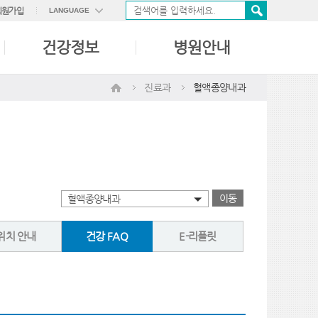
회원가입
LANGUAGE
ENGLISH
건강정보
병원안내
中國語
日本語
진료과
혈액종양내과
이동
혈액종양내과
위치 안내
건강 FAQ
E-리플릿