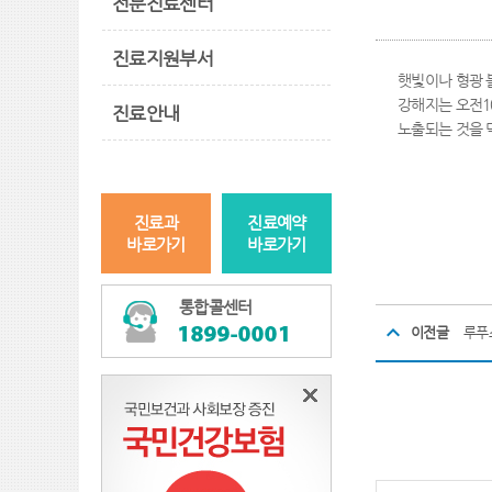
전문진료센터
진료지원부서
햇빛이나 형광 
강해지는 오전1
진료안내
노출되는 것을 
진료과
진료예약
바로가기
바로가기
통합콜센터
이전글
루푸