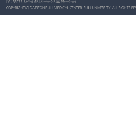
[우 : 35233] 대전광역시 서구 둔산서로 95(둔산동)
COPYRIGHT(C) DAEJEON EULJI MEDICAL CENTER, EULJI UNIVERSITY. ALL RIGHTS RE