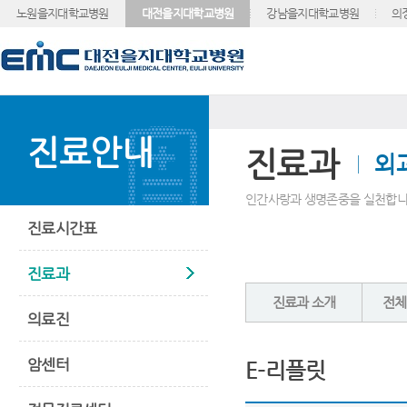
노원을지대학교병원
대전을지대학교병원
강남을지대학교병원
의
진료안내
진료과
외
인간사랑과 생명존중을 실천합니
진료시간표
진료과
진료과 소개
전체
의료진
암센터
E-리플릿