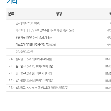
기타
분류
명칭
인지중재치료(코그테라)
T
에스트라 더마 UV 프로 장벽수분 이지워시 선크림(40ml)
NPI
인공지능 골연령 분석(MediAI-BA)
NPI
에스트라 테라크네 딥 클렌징 폼(200g)
NPI
인지중재치료2주
기타
씰리쉴드R(SM-S)[비에이치메디칼]
BM5
기타
씰리쉴드R(SM-XL)[비에이치메디칼]
BM5
기타
씰리쉴드R(SM-L)[비에이치메디칼]
BM5
기타
씰리쉴드R(SM-M)[비에이치메디칼]
BM5
기타
씰리메드2.5*75CM(피부보호대)[비에이치메디칼]
BM2