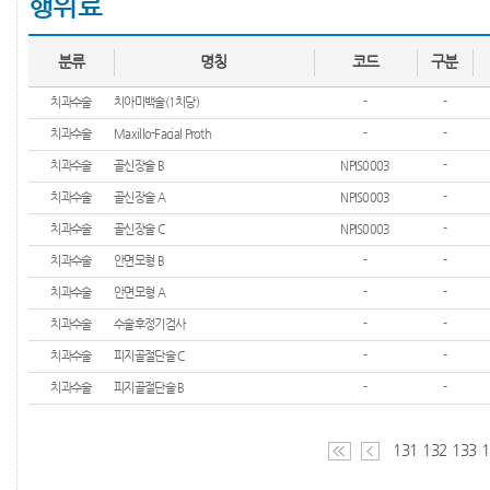
행위료
분류
명칭
코드
구분
치과수술
치아미백술(1치당)
-
-
치과수술
Maxillo-Facial Proth
-
-
치과수술
골신장술 B
NPIS0003
-
치과수술
골신장술 A
NPIS0003
-
치과수술
골신장술 C
NPIS0003
-
치과수술
안면모형 B
-
-
치과수술
안면모형 A
-
-
치과수술
수술후정기검사
-
-
치과수술
피지골절단술 C
-
-
치과수술
피지골절단술 B
-
-
131
132
133
1