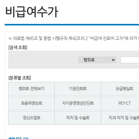
비급여수가
※ 의료법 제45조 및 동법 시행규칙 제42조의 2 "비급여 진료비 고지"에 의
[검색 조회]
[분류별 조회]
행위료 전체보기
기본진료료
상급병실료
초음파영상료
자기공명영상진단료
PET-CT
정신요법료
처치 및 수술료
치과 처치 및 수술