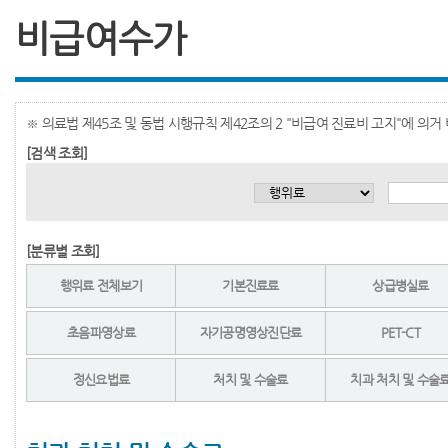
비급여수가
※ 의료법 제45조 및 동법 시행규칙 제42조의 2 "비급여 진료비 고지"에 의
[검색 조회]
[분류별 조회]
행위료 전체보기
기본진료료
상급병실료
초음파영상료
자기공명영상진단료
PET-CT
정신요법료
처치 및 수술료
치과 처치 및 수술