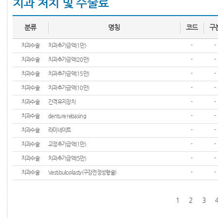
치과 처치 및 수술료
분류
명칭
코드
구
치과수술
치과추가금액(1만)
-
-
치과수술
치과추가금액(20만)
-
-
치과수술
치과추가금액(15만)
-
-
치과수술
치과추가금액(10만)
-
-
치과수술
간격유지장치
-
-
치과수술
denture rebasing
-
-
치과수술
라미네이트
-
-
치과수술
교정추가금액(1만)
-
-
치과수술
치과추가금액(5만)
-
-
치과수술
Vestibuloplasty(구강전정성형술)
-
-
1
2
3