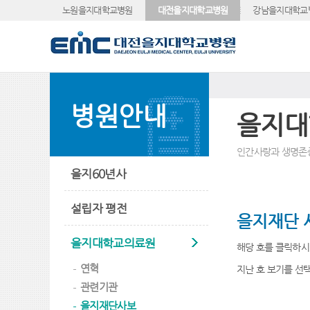
노원을지대학교병원
대전을지대학교병원
강남을지대학교
병원안내
을지대
인간사랑과 생명존
을지60년사
설립자 평전
을지재단 사
을지대학교의료원
해당 호를 클릭하시면
연혁
지난 호 보기를 선
관련기관
을지재단사보