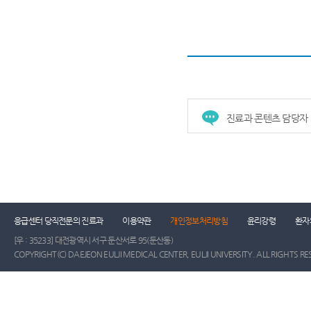
진료과 콘텐츠 담당자
응급센터 당직전문의 진료과
이용약관
개인정보처리방침
윤리강령
환자
[우 : 35233] 대전광역시 서구 둔산서로 95(둔산동)
COPYRIGHT(C) DAEJEON EULJI MEDICAL CENTER, EULJI UNIVERSITY. ALL RIGHTS RE