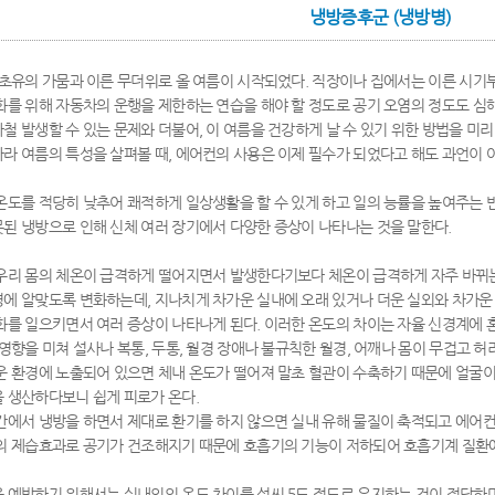
냉방증후군 (냉방병)
 초유의 가뭄과 이른 무더위로 올 여름이 시작되었다. 직장이나 집에서는 이른 시기
화를 위해 자동차의 운행을 제한하는 연습을 해야 할 정도로 공기 오염의 정도도 심해
철 발생할 수 있는 문제와 더불어, 이 여름을 건강하게 날 수 있기 위한 방법을 
라 여름의 특성을 살펴볼 때, 에어컨의 사용은 이제 필수가 되었다고 해도 과언이 
온도를 적당히 낮추어 쾌적하게 일상생활을 할 수 있게 하고 일의 능률을 높여주는 
된 냉방으로 인해 신체 여러 장기에서 다양한 증상이 나타나는 것을 말한다.
우리 몸의 체온이 급격하게 떨어지면서 발생한다기보다 체온이 급격하게 자주 바뀌는 
에 알맞도록 변화하는데, 지나치게 차가운 실내에 오래 있거나 더운 실외와 차가운
화를 일으키면서 여러 증상이 나타나게 된다. 이러한 온도의 차이는 자율 신경계에 
 영향을 미쳐 설사나 복통, 두통, 월경 장애나 불규칙한 월경, 어깨나 몸이 무겁고 
운 환경에 노출되어 있으면 체내 온도가 떨어져 말초 혈관이 수축하기 때문에 얼굴이나
 생산하다보니 쉽게 피로가 온다.
간에서 냉방을 하면서 제대로 환기를 하지 않으면 실내 유해 물질이 축적되고 에어컨
의 제습효과로 공기가 건조해지기 때문에 호흡기의 기능이 저하되어 호흡기계 질환에
 예방하기 위해서는 실내외의 온도 차이를 섭씨 5도 정도로 유지하는 것이 적당하며