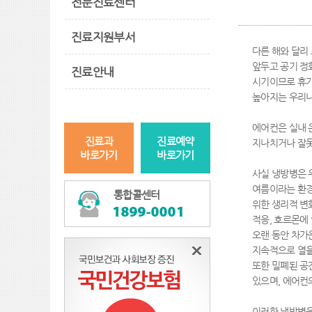
전문진료센터
진료지원부서
다른 해와 달리
앞두고 공기 정
진료안내
시기이므로 휴가
높아지는 우리나
에어컨은 실내 
진료과
진료예약
지나치거나 잘못
바로가기
바로가기
사실 냉방병은 
여름이라는 환경
통합콜센터
위한 생리적 변
적응, 호르몬에
오랜 동안 차가
지속적으로 열을
또한 밀폐된 공
있으며, 에어컨
이러한 냉방병을