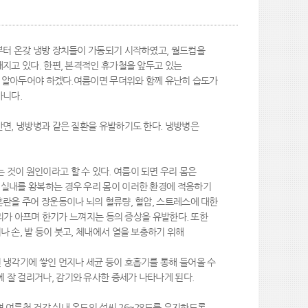
부터 온갖 냉방 장치들이 가동되기 시작하였고, 월드컵을
지고 있다. 한편, 본격적인 휴가철을 앞두고 있는
미리 알아두어야 하겠다.여름이면 무더위와 함께 유난히 습도가
아니다.
반면, 냉방병과 같은 질환을 유발하기도 한다. 냉방병은
것이 원인이라고 할 수 있다. 여름이 되면 우리 몸은
 실내를 왕복하는 경우 우리 몸이 이러한 환경에 적응하기
혼란을 주어 장운동이나 뇌의 혈류량, 혈압, 스트레스에 대한
허리가 아프며 한기가 느껴지는 등의 증상을 유발한다. 또한
 손, 발 등이 붓고, 체내에서 열을 보충하기 위해
 냉각기에 쌓인 먼지나 세균 등이 호흡기를 통해 들어올 수
 잘 걸리거나, 감기와 유사한 증세가 나타나게 된다.
 여름철 건강 실내 온도인 섭씨 26~28도를 유지하도록