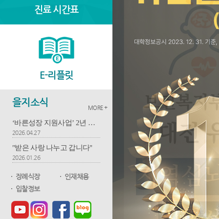
진료 시간표
E-리플릿
을지소식
MORE +
‘바른성장 지원사업’ 2년 연속 시행
2026.04.27
"받은 사랑 나누고 갑니다"
2026.01.26
장례식장
인재채용
입찰정보