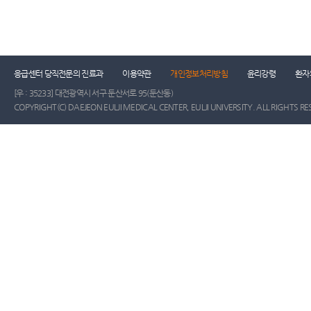
응급센터 당직전문의 진료과
이용약관
개인정보처리방침
윤리강령
환자
[우 : 35233] 대전광역시 서구 둔산서로 95(둔산동)
COPYRIGHT(C) DAEJEON EULJI MEDICAL CENTER, EULJI UNIVERSITY. ALL RIGHTS RE