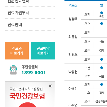
전문진료센터
의료진
월
진료지원부서
오전
초진
정경태
오후
진료안내
오전
최유정
오후
시술
진료과
진료예약
오전
검사
바로가기
바로가기
김원호
오후
통합콜센터
오전
박상현
오후
시술
오전
이규선
오후
검사
오전
심장초음
이주연