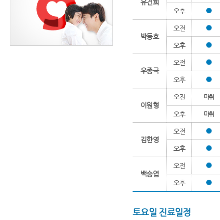
유건희
오후
오전
박동호
오후
오전
우종국
오후
오전
마취
이원형
오후
마취
오전
김한영
오후
오전
백승엽
오후
토요일 진료일정