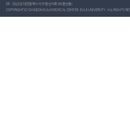
[우 : 35233] 대전광역시 서구 둔산서로 95(둔산동)
COPYRIGHT(C) DAEJEON EULJI MEDICAL CENTER, EULJI UNIVERSITY. ALL RIGHTS RE