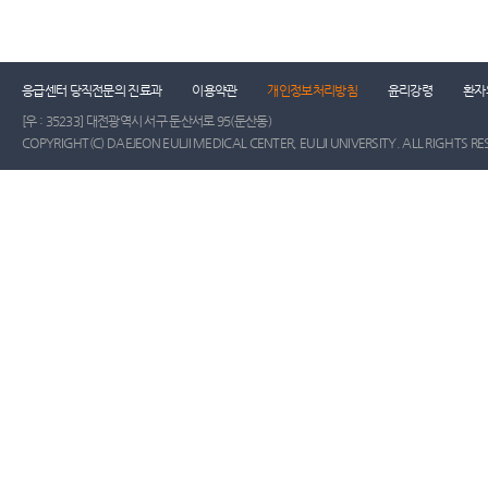
응급센터 당직전문의 진료과
이용약관
개인정보처리방침
윤리강령
환자
[우 : 35233] 대전광역시 서구 둔산서로 95(둔산동)
COPYRIGHT(C) DAEJEON EULJI MEDICAL CENTER, EULJI UNIVERSITY. ALL RIGHTS RE